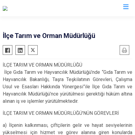
Şanlıurfa
İlçe Tarım ve Orman Müdürlüğü
Akçakale
Siverek
Birecik
Suruç
İLÇE TARIM VE ORMAN MÜDÜRLÜĞÜ
Bozova
Viranşehir
İlçe Gıda Tarım ve Hayvancılık Müdürlüğü’nde “Gıda Tarım ve
Ceylanpınar
Haliliye
Hayvancılık Bakanlığı, Taşra Teşkilatının Görevleri, Çalışma
Halfeti
Eyyübiye
Usul ve Esasları Hakkında Yönergesi”ile İlçe Gıda Tarım ve
Hayvancılık Müdürlüğü’nce yürütülmesi gerektiği hüküm altına
Harran
Karaköprü
alınan iş ve işlemler yürütülmektedir.
Hilvan
İLÇE TARIM VE ORMAN MÜDÜRLÜĞÜ'NÜN GÖREVLERİ
a) İlçenin kalkınması, çiftçilerin gelir ve hayat seviyelerinin
yükselmesi için hizmet ve görev alanına giren konularda