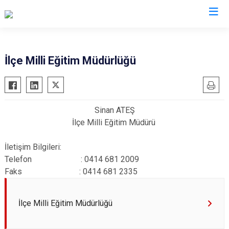
Şanlıurfa
İlçe Milli Eğitim Müdürlüğü
Akçakale
Siverek
Birecik
Suruç
Sinan ATEŞ
Bozova
Viranşehir
İlçe Milli Eğitim Müdürü
Ceylanpınar
Haliliye
Halfeti
Eyyübiye
İletişim Bilgileri:
Telefon : 0414 681 2009
Harran
Karaköprü
Faks : 0414 681 2335
Hilvan
İlçe Milli Eğitim Müdürlüğü