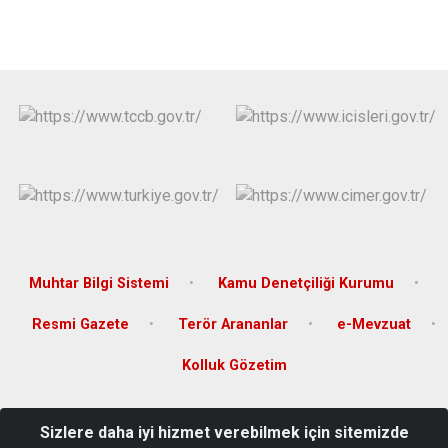
Muhtar Bilgi Sistemi
Kamu Denetçiliği Kurumu
Resmi Gazete
Terör Arananlar
e-Mevzuat
Kolluk Gözetim
Türkiye Cumhuriyeti Hilvan Kaymakamlığı Yeni Mahalle 15
Sizlere daha iyi hizmet verebilmek için sitemizde
Temmuz Meydanı Hilvan-Şanlıurfa